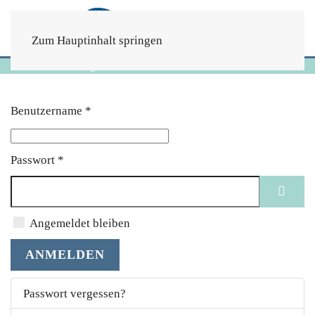
Zum Hauptinhalt springen
Startseite
login1
Benutzername
*
Passwort
*
PAS
Angemeldet bleiben
ANMELDEN
Passwort vergessen?